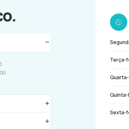
co.
Segunda
Terça-f
5
700
Quarta-
Quinta-
Sexta-f