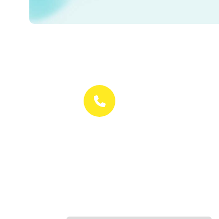
Suporte
(48) 3028-1030
Atendimento On-
line
(48) 9 9817-0646