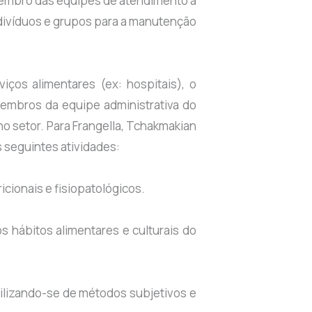
 membro das equipes de atendimento à
ndivíduos e grupos para a manutenção
iços alimentares (ex: hospitais), o
membros da equipe administrativa do
no setor. Para Frangella, Tchakmakian
as seguintes atividades:
icionais e fisiopatológicos.
os hábitos alimentares e culturais do
utilizando-se de métodos subjetivos e